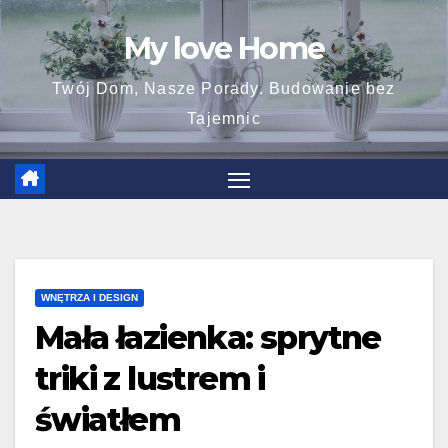
Skip
My love Home
to
content
Twój Dom, Nasze Porady. Budowanie bez
Tajemnic
WNĘTRZA I DESIGN
Mała łazienka: sprytne
triki z lustrem i
światłem