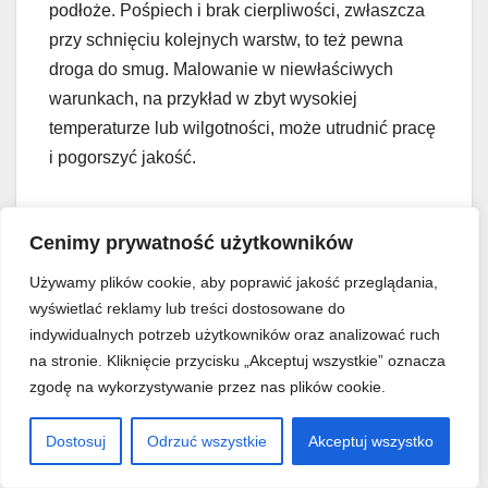
podłoże. Pośpiech i brak cierpliwości, zwłaszcza
przy schnięciu kolejnych warstw, to też pewna
droga do smug. Malowanie w niewłaściwych
warunkach, na przykład w zbyt wysokiej
temperaturze lub wilgotności, może utrudnić pracę
i pogorszyć jakość.
Żeby uniknąć tych wszystkich problemów, po
Cenimy prywatność użytkowników
prostu poświęć odpowiednią ilość czasu na
przygotowanie ścian do malowania
, wybierz
Używamy plików cookie, aby poprawić jakość przeglądania,
dobrą farbę i narzędzia, zagruntuj, jeśli trzeba, i
wyświetlać reklamy lub treści dostosowane do
indywidualnych potrzeb użytkowników oraz analizować ruch
trzymaj się zalecanych technik aplikacji.
na stronie. Kliknięcie przycisku „Akceptuj wszystkie” oznacza
zgodę na wykorzystywanie przez nas plików cookie.
Malowanie ścian krok
po kroku –
Dostosuj
Odrzuć wszystkie
Akceptuj wszystko