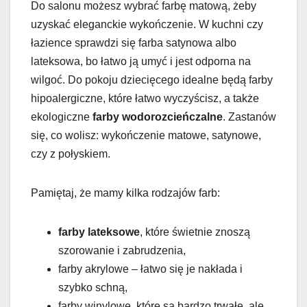
Do salonu możesz wybrać farbę matową, żeby
uzyskać eleganckie wykończenie. W kuchni czy
łazience sprawdzi się farba satynowa albo
lateksowa, bo łatwo ją umyć i jest odporna na
wilgoć. Do pokoju dziecięcego idealne będą farby
hipoalergiczne, które łatwo wyczyścisz, a także
ekologiczne
farby wodorozcieńczalne
. Zastanów
się, co wolisz: wykończenie matowe, satynowe,
czy z połyskiem.
Pamiętaj, że mamy kilka rodzajów farb:
farby lateksowe
, które świetnie znoszą
szorowanie i zabrudzenia,
farby akrylowe – łatwo się je nakłada i
szybko schną,
farby winylowe, które są bardzo trwałe, ale