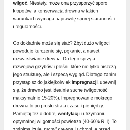
wilgoć
. Niestety, może ona przysporzyć sporo
kłopotów, a konserwacja drewna w takich
warunkach wymaga naprawdę sporej staranności
i regularności.
Co dokładnie może się stać? Zbyt dużo wilgoci
powoduje kurczenie się, pękanie, a nawet
rozwarstwianie drewna. Do tego sprzyja
rozwojowi grzybów i pleśni, które nie tylko niszczą
jego strukturę, ale i szpecą wygląd. Dlatego zanim
przystąpisz do jakiejkolwiek
impregnacji
, upewnij
się, że drewno jest idealnie suche (wilgotność
maksymalnie 15-20%). Impregnowanie mokrego
drewna to po prostu strata czasu i pieniędzy.
Pamiętaj też o dobrej
wentylacji
i utrzymaniu
optymalnej wilgotności powietrza (40-60% RH). To
zminimalizuje „ruchy” drewna i uchroni je przed