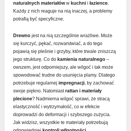
naturalnych materiałów
w
kuchni
i
łazience
.
Każdy z nich reaguje na nią inaczej, a problemy
potrafią być specyficzne.
Drewno
jest na nią szczególnie wrażliwe. Może
się kurczyć, pękać, rozwarstwiać, a do tego
pojawią się pleśnie i grzyby, które trwale zniszczą
jego strukturę. Co do
kamienia naturalnego
–
owszem, jest odporniejszy, ale wilgoć i tak może
spowodować trudne do usunięcia plamy. Dlatego
potrzebuje regularnej
impregnacji
, by zachować
swoje piękno. Natomiast
rattan i materiały
plecione
? Nadmierna wilgoć sprawi, że stracą
elastyczność i wytrzymałość, co w efekcie
doprowadzi do deformacji i szybszego zużycia.
Jak widzisz, wszystkie te materiały potrzebują
odpowiedniej
kontroli wilgotności
.