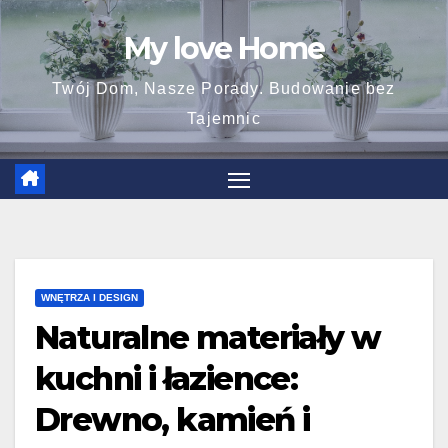
Skip
My love Home
to
content
Twój Dom, Nasze Porady. Budowanie bez
Tajemnic
WNĘTRZA I DESIGN
Naturalne materiały w
kuchni i łazience:
Drewno, kamień i