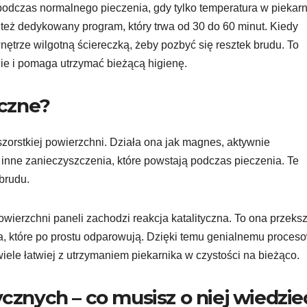
podczas normalnego pieczenia, gdy tylko temperatura w piekarn
też dedykowany program, który trwa od 30 do 60 minut. Kiedy
wnętrze wilgotną ściereczką, żeby pozbyć się resztek brudu. To
nie i pomaga utrzymać bieżącą higienę.
yczne?
 szorstkiej powierzchni. Działa ona jak magnes, aktywnie
z inne zanieczyszczenia, które powstają podczas pieczenia. Te
brudu.
wierzchni paneli zachodzi reakcja katalityczna. To ona przeksz
la, które po prostu odparowują. Dzięki temu genialnemu proces
wiele łatwiej z utrzymaniem piekarnika w czystości na bieżąco.
ycznych – co musisz o niej wiedzie