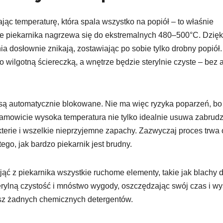
jąc temperaturę, która spala wszystko na popiół – to właśnie
ze piekarnika nagrzewa się do ekstremalnych 480–500°C. Dzięk
nia dosłownie znikają, zostawiając po sobie tylko drobny popiół.
o wilgotną ściereczką, a wnętrze będzie sterylnie czyste – bez 
 są automatycznie blokowane. Nie ma więc ryzyka poparzeń, bo
mowicie wysoka temperatura nie tylko idealnie usuwa zabrudz
akterie i wszelkie nieprzyjemne zapachy. Zazwyczaj proces trwa
ego, jak bardzo piekarnik jest brudny.
jąć z piekarnika wszystkie ruchome elementy, takie jak blachy 
rylną czystość i mnóstwo wygody, oszczędzając swój czas i wys
esz żadnych chemicznych detergentów.