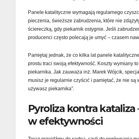
Panele katalityczne wymagają regularnego czyszc
pieczenia, świeższe zabrudzenia, które nie zdążył
ściereczką, gdy piekarnik ostygnie. Jeśli zabrudze
producenci często polecają je umyć – czasem na
Pamiętaj jednak, że co kilka lat panele katality
prostu traci swoją efektywność. Koszty wymiany to
piekarnika. Jak zauważa inż. Marek Wójcik, specjal
musisz je regularnie czyścić i pamiętać, że nie są
używasz piekarnika”.
Pyroliza kontra kataliz
w efektywności
Teraz przejdźmy do sedna, czyli do porównania pyro