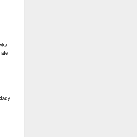
,
ówka
 ale
kłady
z