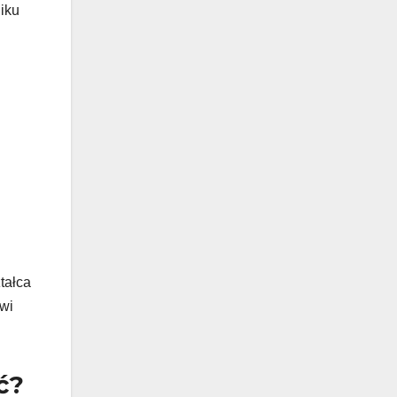
iku
tałca
owi
ć?