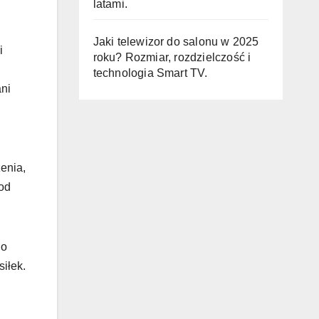
latami.
Jaki telewizor do salonu w 2025
i
roku? Rozmiar, rozdzielczość i
technologia Smart TV.
ani
enia,
 od
do
iłek.