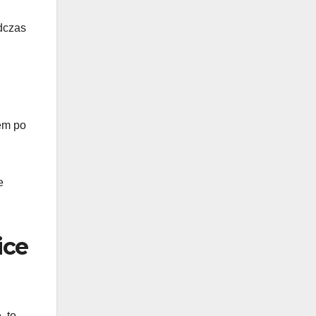
dczas
sem po
e
ice
, to