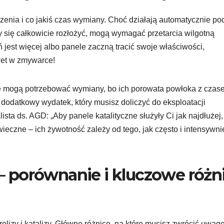
zenia i co jakiś czas wymiany. Choć działają automatycznie po
y się całkowicie rozłożyć, mogą wymagać przetarcia wilgotną
ń jest więcej albo panele zaczną tracić swoje właściwości,
wet w zmywarce!
czne mogą potrzebować wymiany, bo ich porowata powłoka z cza
 dodatkowy wydatek, który musisz doliczyć do eksploatacji
ista ds. AGD: „Aby panele katalityczne służyły Ci jak najdłużej,
 wieczne – ich żywotność zależy od tego, jak często i intensywni
a – porównanie i kluczowe różn
lizy i katalizy. Główne różnice, na które musisz zwrócić uwagę