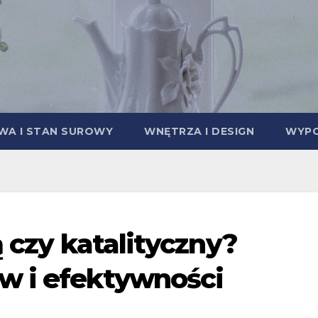
A I STAN SUROWY
WNĘTRZA I DESIGN
WYPO
ą czy katalityczny?
w i efektywności