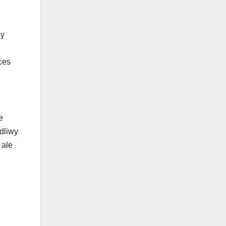
zy
ces
e
dliwy
 ale