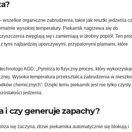
za?
 – wszelkie organiczne zabrudzenia, takie jak resztki jedzenia c
emalnie wysokiej temperatury. Piekarnik nagrzewa się do
yszczenia zwęglają się i zamieniają w drobny popiół. Ten pro
 z tymi najbardziej uporczywymi, przypalonymi plamami, które
echnologii AGD: „Pyroliza to fizyczny proces, który wykorzystuj
cznej. Wysoka temperatura przekształca zabrudzenia w nieszko
dków chemicznych”. Dzięki temu piekarnik jest nie tylko czysty,
ozostałości jedzenia.
na i czy generuje zapachy?
oliza się zaczyna, drzwi piekarnika automatycznie się blokują i