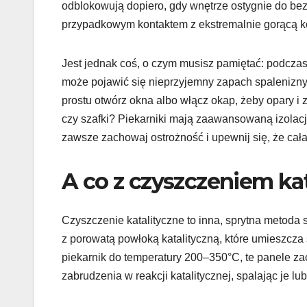
odblokowują dopiero, gdy wnętrze ostygnie do bezp
przypadkowym kontaktem z ekstremalnie gorącą kom
Jest jednak coś, o czym musisz pamiętać: podczas 
może pojawić się nieprzyjemny zapach spalenizny.
prostu otwórz okna albo włącz okap, żeby opary i z
czy szafki? Piekarniki mają zaawansowaną izolację
zawsze zachowaj ostrożność i upewnij się, że cała 
A co z czyszczeniem ka
Czyszczenie katalityczne to inna, sprytna metoda 
z porowatą powłoką katalityczną, które umieszcz
piekarnik do temperatury 200–350°C, te panele zac
zabrudzenia w reakcji katalitycznej, spalając je lu