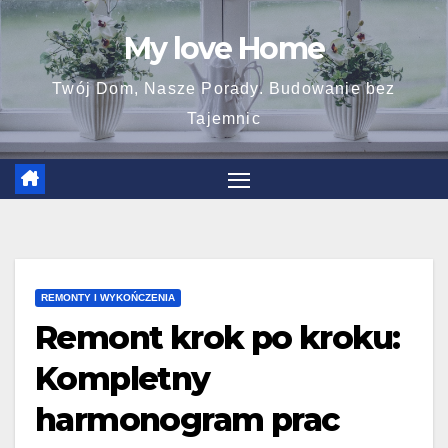
Skip
My love Home
to
content
Twój Dom, Nasze Porady. Budowanie bez
Tajemnic
REMONTY I WYKOŃCZENIA
Remont krok po kroku:
Kompletny
harmonogram prac