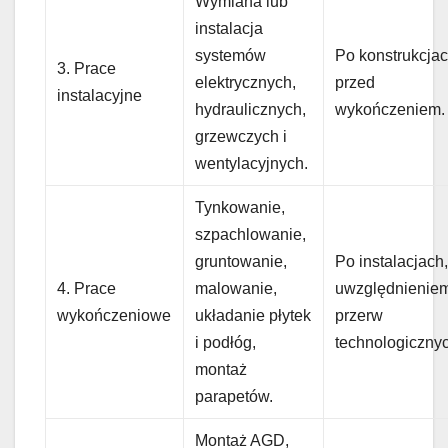
Wymiana lub
instalacja
systemów
Po konstrukcjac
3. Prace
elektrycznych,
przed
instalacyjne
hydraulicznych,
wykończeniem.
grzewczych i
wentylacyjnych.
Tynkowanie,
szpachlowanie,
gruntowanie,
Po instalacjach,
4. Prace
malowanie,
uwzględnienie
wykończeniowe
układanie płytek
przerw
i podłóg,
technologiczny
montaż
parapetów.
Montaż AGD,