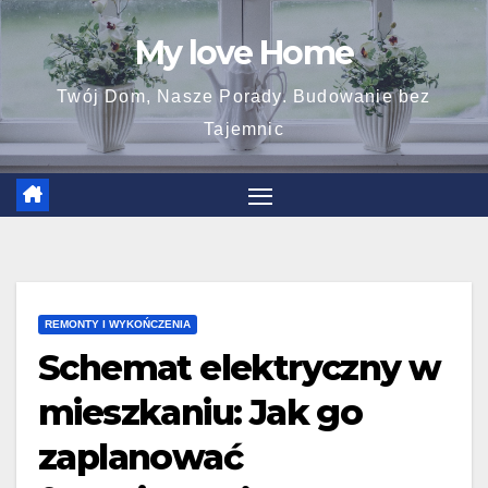
Skip
My love Home
to
content
Twój Dom, Nasze Porady. Budowanie bez
Tajemnic
REMONTY I WYKOŃCZENIA
Schemat elektryczny w
mieszkaniu: Jak go
zaplanować