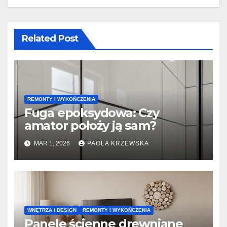
Related Post
REMONTY I WYKOŃCZENIA
Fuga epoksydowa: Czy
amator położy ją sam?
MAR 1, 2026
PAOLA KRZEWSKA
WNĘTRZA I DESIGN
REMONTY I WYKOŃCZENIA
Panele ścienne drewniane