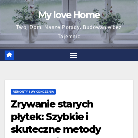
Skip
My love Home
to
content
Twój Dom, Nasze Porady. Budowanie bez
Tajemnic
REMONTY I WYKOŃCZENIA
Zrywanie starych
płytek: Szybkie i
skuteczne metody