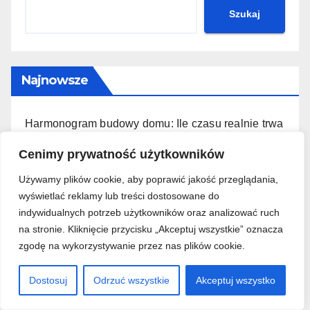
Szukaj
Najnowsze
Harmonogram budowy domu: Ile czasu realnie trwa
stan surowy?
Cenimy prywatność użytkowników
Funkcjonalna kuchnia z wyspą: Projektowanie stref
Używamy plików cookie, aby poprawić jakość przeglądania,
pracy krok po kroku.
wyświetlać reklamy lub treści dostosowane do
indywidualnych potrzeb użytkowników oraz analizować ruch
Zakupy spożywcze z listą: Jak skutecznie
na stronie. Kliknięcie przycisku „Akceptuj wszystkie” oznacza
ograniczyć impulsywne wydatki?
zgodę na wykorzystywanie przez nas plików cookie.
Styl loftowy w mieszkaniu: Jak wprowadzić cegłę i
Dostosuj
Odrzuć wszystkie
Akceptuj wszystko
beton do aranżacji?