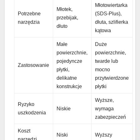
Młotowiertarka
Młotek,
Potrzebne
(SDS-Plus),
przebijak,
narzędzia
dłuta, szlifierka
dłuto
kątowa
Małe
Duże
powierzchnie,
powierzchnie,
pojedyncze
twarde lub
Zastosowanie
płytki,
mocno
delikatne
przytwierdzone
konstrukcje
płytki
Wyższe,
Ryzyko
Niskie
wymaga
uszkodzenia
zabezpieczeń
Koszt
Niski
Wyższy
narzędzi