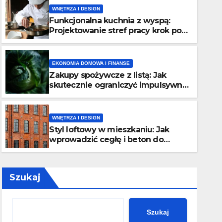
WNĘTRZA I DESIGN
Funkcjonalna kuchnia z wyspą:
Projektowanie stref pracy krok po
kroku.
EKONOMIA DOMOWA I FINANSE
Zakupy spożywcze z listą: Jak
WNĘTRZA I DESIGN
skutecznie ograniczyć impulsywne
Styl loftowy w mieszkaniu: 
wydatki?
cegłę i beton do aranżacji?
WNĘTRZA I DESIGN
Styl loftowy w mieszkaniu: Jak
29 LIPCA, 2026
PAOLA KRZEWSKA
wprowadzić cegłę i beton do
aranżacji?
Szukaj
Szukaj