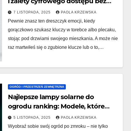
i zalety cyfrowego dostępu bez
klucza.
7 LISTOPADA, 2025
PAOLA KRZEWSKA
Pewnie znasz ten dreszczyk emocji, kiedy
gorączkowo szukasz kluczy w torebce albo plecaku,
stojąc pod drzwiami swojego mieszkania. A może nie
raz martwiłeś się o zgubione klucze lub o to,…
OGRÓD I PRZESTRZEŃ ZEWNĘTRZNA
Najlepsze lampy solarne do
ogrodu ranking: Modele, które
świecą całą noc.
5 LISTOPADA, 2025
PAOLA KRZEWSKA
Wyobraź sobie swój ogród po zmroku – nie tylko