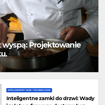
ą: Jak skutecznie
 wydatki?
INTELIGENTNY DOM I TECHNOLOGIE
Inteligentne zamki do drzwi: Wady